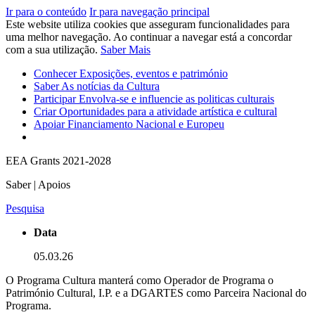
Ir para o conteúdo
Ir para navegação principal
Este website utiliza cookies que asseguram funcionalidades para
uma melhor navegação. Ao continuar a navegar está a concordar
com a sua utilização.
Saber Mais
Conhecer
Exposições, eventos e património
Saber
As notícias da Cultura
Participar
Envolva-se e influencie as politicas culturais
Criar
Oportunidades para a atividade artística e cultural
Apoiar
Financiamento Nacional e Europeu
EEA Grants 2021-2028
Saber | Apoios
Pesquisa
Data
05.03.26
O Programa Cultura manterá como Operador de Programa o
Património Cultural, I.P. e a DGARTES como Parceira Nacional do
Programa.