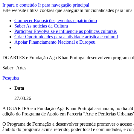
Ir para o conteúdo
Ir para navegação principal
Este website utiliza cookies que asseguram funcionalidades para uma
Conhecer
Exposições, eventos e património
Saber
As notícias da Cultura
Participar
Envolva-se e influencie as politicas culturais
Criar
Oportunidades para a atividade artística e cultural
Apoiar
Financiamento Nacional e Europeu
DGARTES e Fundação Aga Khan Portugal desenvolvem programa 
Saber | Artes
Pesquisa
Data
27.03.26
A DGARTES e a Fundação Aga Khan Portugal assinaram, no dia 24 de 
edição do Programa de Apoio em Parceria “Arte e Periferias Urbanas
O Programa de Formação a desenvolver pretende promover o acesso qual
âmbito do programa acima referido, poder local e comunidades, e contr