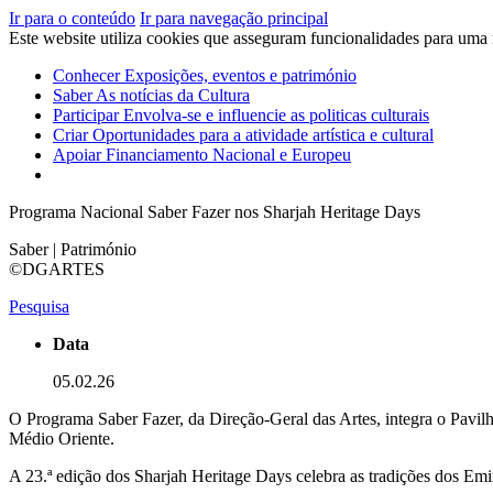
Ir para o conteúdo
Ir para navegação principal
Este website utiliza cookies que asseguram funcionalidades para uma
Conhecer
Exposições, eventos e património
Saber
As notícias da Cultura
Participar
Envolva-se e influencie as politicas culturais
Criar
Oportunidades para a atividade artística e cultural
Apoiar
Financiamento Nacional e Europeu
Programa Nacional Saber Fazer nos Sharjah Heritage Days
Saber | Património
©DGARTES
Pesquisa
Data
05.02.26
O Programa Saber Fazer, da Direção-Geral das Artes, integra o Pavilh
Médio Oriente.
A 23.ª edição dos Sharjah Heritage Days celebra as tradições dos Em