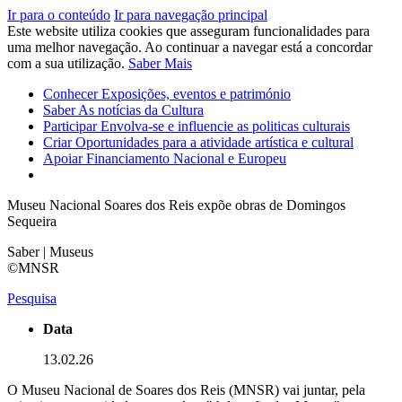
Ir para o conteúdo
Ir para navegação principal
Este website utiliza cookies que asseguram funcionalidades para
uma melhor navegação. Ao continuar a navegar está a concordar
com a sua utilização.
Saber Mais
Conhecer
Exposições, eventos e património
Saber
As notícias da Cultura
Participar
Envolva-se e influencie as politicas culturais
Criar
Oportunidades para a atividade artística e cultural
Apoiar
Financiamento Nacional e Europeu
Museu Nacional Soares dos Reis expõe obras de Domingos
Sequeira
Saber | Museus
©MNSR
Pesquisa
Data
13.02.26
O Museu Nacional de Soares dos Reis (MNSR) vai juntar, pela