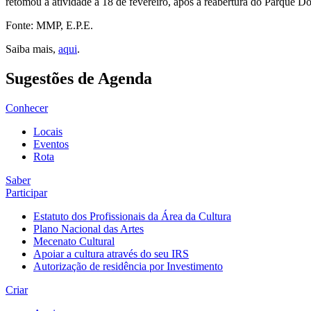
retomou a atividade a 18 de fevereiro, após a reabertura do Parque Do
Fonte: MMP, E.P.E.
Saiba mais,
aqui
.
Sugestões de Agenda
Conhecer
Locais
Eventos
Rota
Saber
Participar
Estatuto dos Profissionais da Área da Cultura
Plano Nacional das Artes
Mecenato Cultural
Apoiar a cultura através do seu IRS
Autorização de residência por Investimento
Criar