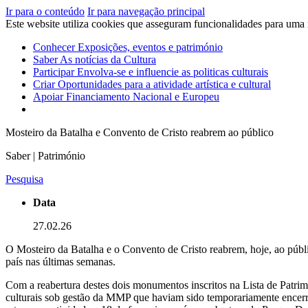
Ir para o conteúdo
Ir para navegação principal
Este website utiliza cookies que asseguram funcionalidades para uma
Conhecer
Exposições, eventos e património
Saber
As notícias da Cultura
Participar
Envolva-se e influencie as politicas culturais
Criar
Oportunidades para a atividade artística e cultural
Apoiar
Financiamento Nacional e Europeu
Mosteiro da Batalha e Convento de Cristo reabrem ao público
Saber | Património
Pesquisa
Data
27.02.26
O Mosteiro da Batalha e o Convento de Cristo reabrem, hoje, ao públic
país nas últimas semanas.
Com a reabertura destes dois monumentos inscritos na Lista de Pat
culturais sob gestão da MMP que haviam sido temporariamente encer