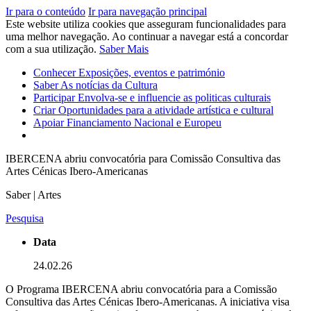
Ir para o conteúdo
Ir para navegação principal
Este website utiliza cookies que asseguram funcionalidades para
uma melhor navegação. Ao continuar a navegar está a concordar
com a sua utilização.
Saber Mais
Conhecer
Exposições, eventos e património
Saber
As notícias da Cultura
Participar
Envolva-se e influencie as politicas culturais
Criar
Oportunidades para a atividade artística e cultural
Apoiar
Financiamento Nacional e Europeu
IBERCENA abriu convocatória para Comissão Consultiva das
Artes Cénicas Ibero-Americanas
Saber | Artes
Pesquisa
Data
24.02.26
O Programa IBERCENA abriu convocatória para a Comissão
Consultiva das Artes Cénicas Ibero-Americanas. A iniciativa visa