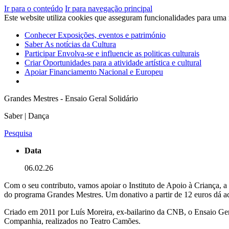
Ir para o conteúdo
Ir para navegação principal
Este website utiliza cookies que asseguram funcionalidades para uma
Conhecer
Exposições, eventos e património
Saber
As notícias da Cultura
Participar
Envolva-se e influencie as politicas culturais
Criar
Oportunidades para a atividade artística e cultural
Apoiar
Financiamento Nacional e Europeu
Grandes Mestres - Ensaio Geral Solidário
Saber | Dança
Pesquisa
Data
06.02.26
Com o seu contributo, vamos apoiar o Instituto de Apoio à Criança, 
do programa Grandes Mestres. Um donativo a partir de 12 euros dá ac
Criado em 2011 por Luís Moreira, ex-bailarino da CNB, o Ensaio Geral
Companhia, realizados no Teatro Camões.