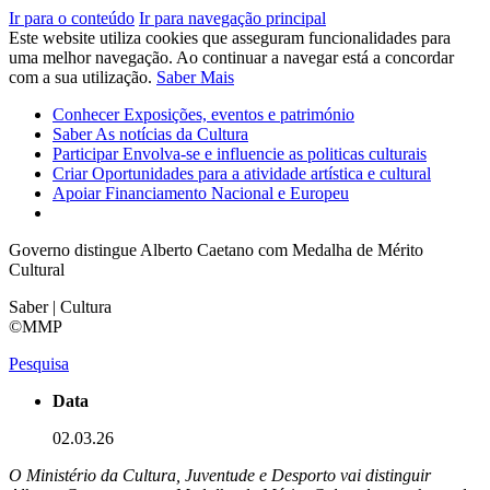
Ir para o conteúdo
Ir para navegação principal
Este website utiliza cookies que asseguram funcionalidades para
uma melhor navegação. Ao continuar a navegar está a concordar
com a sua utilização.
Saber Mais
Conhecer
Exposições, eventos e património
Saber
As notícias da Cultura
Participar
Envolva-se e influencie as politicas culturais
Criar
Oportunidades para a atividade artística e cultural
Apoiar
Financiamento Nacional e Europeu
Governo distingue Alberto Caetano com Medalha de Mérito
Cultural
Saber | Cultura
©MMP
Pesquisa
Data
02.03.26
O Ministério da Cultura, Juventude e Desporto vai distinguir