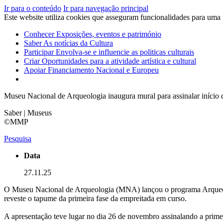
Ir para o conteúdo
Ir para navegação principal
Este website utiliza cookies que asseguram funcionalidades para uma
Conhecer
Exposições, eventos e património
Saber
As notícias da Cultura
Participar
Envolva-se e influencie as politicas culturais
Criar
Oportunidades para a atividade artística e cultural
Apoiar
Financiamento Nacional e Europeu
Museu Nacional de Arqueologia inaugura mural para assinalar iníci
Saber | Museus
©MMP
Pesquisa
Data
27.11.25
O Museu Nacional de Arqueologia (MNA) lançou o programa Arqueol
reveste o tapume da primeira fase da empreitada em curso.
A apresentação teve lugar no dia 26 de novembro assinalando a prime