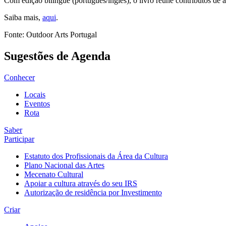
Com edição bilingue (português/inglês), o livro reúne contributos de 
Saiba mais,
aqui
.
Fonte: Outdoor Arts Portugal
Sugestões de Agenda
Conhecer
Locais
Eventos
Rota
Saber
Participar
Estatuto dos Profissionais da Área da Cultura
Plano Nacional das Artes
Mecenato Cultural
Apoiar a cultura através do seu IRS
Autorização de residência por Investimento
Criar