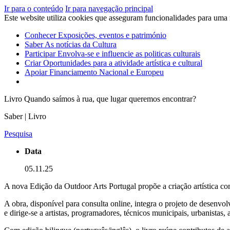
Ir para o conteúdo
Ir para navegação principal
Este website utiliza cookies que asseguram funcionalidades para uma
Conhecer
Exposições, eventos e património
Saber
As notícias da Cultura
Participar
Envolva-se e influencie as politicas culturais
Criar
Oportunidades para a atividade artística e cultural
Apoiar
Financiamento Nacional e Europeu
Livro Quando saímos à rua, que lugar queremos encontrar?
Saber | Livro
Pesquisa
Data
05.11.25
A nova Edição da Outdoor Arts Portugal propõe a criação artística co
A obra, disponível para consulta online, integra o projeto de desenv
e dirige-se a artistas, programadores, técnicos municipais, urbanistas, a