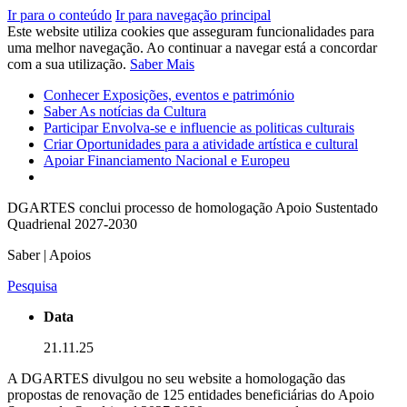
Ir para o conteúdo
Ir para navegação principal
Este website utiliza cookies que asseguram funcionalidades para
uma melhor navegação. Ao continuar a navegar está a concordar
com a sua utilização.
Saber Mais
Conhecer
Exposições, eventos e património
Saber
As notícias da Cultura
Participar
Envolva-se e influencie as politicas culturais
Criar
Oportunidades para a atividade artística e cultural
Apoiar
Financiamento Nacional e Europeu
DGARTES conclui processo de homologação Apoio Sustentado
Quadrienal 2027-2030
Saber | Apoios
Pesquisa
Data
21.11.25
A DGARTES divulgou no seu website a homologação das
propostas de renovação de 125 entidades beneficiárias do Apoio