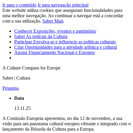
Ir para o conteúdo
Ir para navegação principal
Este website utiliza cookies que asseguram funcionalidades para
uma melhor navegação. Ao continuar a navegar está a concordar
com a sua utilização.
Saber Mais
Conhecer
Exposições, eventos e património
Saber
As notícias da Cultura
Participar
Envolva-se e influencie as politicas culturais
Criar
Oportunidades para a atividade artística e cultural
Apoiar
Financiamento Nacional e Europeu
A Culture Compass for Europe
Saber | Cultura
Pesquisa
Data
13.11.25
A Comissão Europeia apresentou, no dia 12 de novembro, a sua
visão para um panorama cultural europeu vibrante e integrado com o
lançamento da Bússola da Cultura para a Europa.