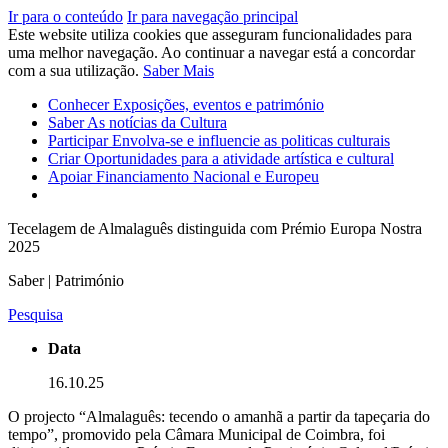
Ir para o conteúdo
Ir para navegação principal
Este website utiliza cookies que asseguram funcionalidades para
uma melhor navegação. Ao continuar a navegar está a concordar
com a sua utilização.
Saber Mais
Conhecer
Exposições, eventos e património
Saber
As notícias da Cultura
Participar
Envolva-se e influencie as politicas culturais
Criar
Oportunidades para a atividade artística e cultural
Apoiar
Financiamento Nacional e Europeu
Tecelagem de Almalaguês distinguida com Prémio Europa Nostra
2025
Saber | Património
Pesquisa
Data
16.10.25
O projecto “Almalaguês: tecendo o amanhã a partir da tapeçaria do
tempo”, promovido pela Câmara Municipal de Coimbra, foi