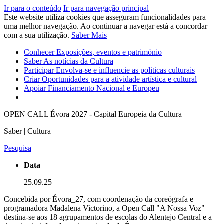
Ir para o conteúdo
Ir para navegação principal
Este website utiliza cookies que asseguram funcionalidades para
uma melhor navegação. Ao continuar a navegar está a concordar
com a sua utilização.
Saber Mais
Conhecer
Exposições, eventos e património
Saber
As notícias da Cultura
Participar
Envolva-se e influencie as politicas culturais
Criar
Oportunidades para a atividade artística e cultural
Apoiar
Financiamento Nacional e Europeu
OPEN CALL Évora 2027 - Capital Europeia da Cultura
Saber | Cultura
Pesquisa
Data
25.09.25
Concebida por Évora_27, com coordenação da coreógrafa e
programadora Madalena Victorino, a Open Call "A Nossa Voz"
destina-se aos 18 agrupamentos de escolas do Alentejo Central e a