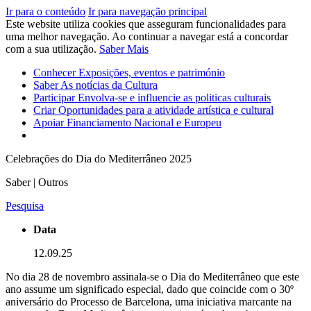
Ir para o conteúdo
Ir para navegação principal
Este website utiliza cookies que asseguram funcionalidades para
uma melhor navegação. Ao continuar a navegar está a concordar
com a sua utilização.
Saber Mais
Conhecer
Exposições, eventos e património
Saber
As notícias da Cultura
Participar
Envolva-se e influencie as politicas culturais
Criar
Oportunidades para a atividade artística e cultural
Apoiar
Financiamento Nacional e Europeu
Celebrações do Dia do Mediterrâneo 2025
Saber | Outros
Pesquisa
Data
12.09.25
No dia 28 de novembro assinala-se o Dia do Mediterrâneo que este
ano assume um significado especial, dado que coincide com o 30º
aniversário do Processo de Barcelona, uma iniciativa marcante na