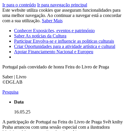
Ir para o conteúdo
Ir para navegação principal
Este website utiliza cookies que asseguram funcionalidades para
uma melhor navegação. Ao continuar a navegar está a concordar
com a sua utilização.
Saber Mais
Conhecer
Exposições, eventos e património
Saber
As notícias da Cultura
Participar
Envolva-se e influencie as politicas culturais
Criar
Oportunidades para a atividade artística e cultural
Apoiar
Financiamento Nacional e Europeu
Portugal país convidado de honra Feira do Livro de Praga
Saber | Livro
©DGLAB
Pesquisa
Data
16.05.25
A participação de Portugal na Feira do Livro de Praga Svět knihy
Praha arrancou com uma sessão especial com a ilustradora