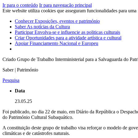
Ir para o conteúdo
Ir para navegação principal
Este website utiliza cookies que asseguram funcionalidades para uma
Conhecer
Exposições, eventos e património
Saber
As notícias da Cultura
Participar
Envolva-se e influencie as politicas culturais
Criar
Oportunidades para a atividade artística e cultural
Apoiar
Financiamento Nacional e Europeu
Criado Grupo de Trabalho Interministerial para a Salvaguarda do Pat
Saber | Património
Pesquisa
Data
23.05.25
Foi publicado, no dia 22 de maio, em Diário da República o Despacho 
do Património Cultural Subaquático.
A constituição deste grupo de trabalho visa reforçar o modelo de gover
climáticas e de catástrofes naturais.