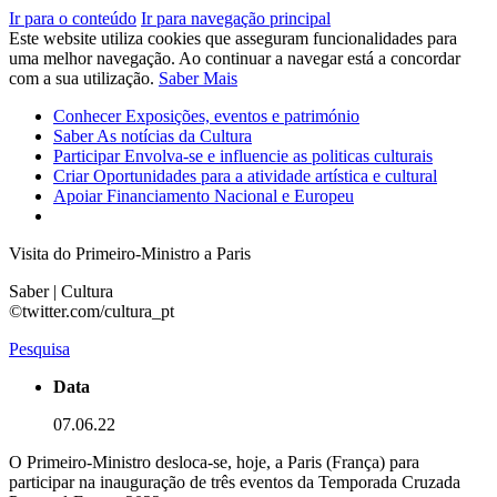
Ir para o conteúdo
Ir para navegação principal
Este website utiliza cookies que asseguram funcionalidades para
uma melhor navegação. Ao continuar a navegar está a concordar
com a sua utilização.
Saber Mais
Conhecer
Exposições, eventos e património
Saber
As notícias da Cultura
Participar
Envolva-se e influencie as politicas culturais
Criar
Oportunidades para a atividade artística e cultural
Apoiar
Financiamento Nacional e Europeu
Visita do Primeiro-Ministro a Paris
Saber | Cultura
©twitter.com/cultura_pt
Pesquisa
Data
07.06.22
O Primeiro-Ministro desloca-se, hoje, a Paris (França) para
participar na inauguração de três eventos da Temporada Cruzada