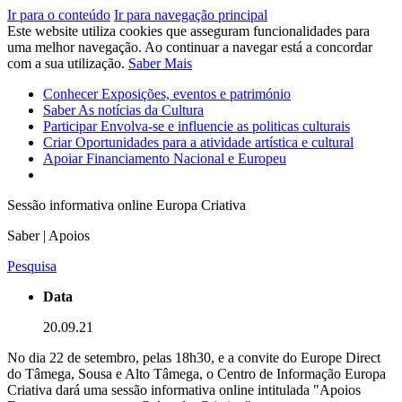
Ir para o conteúdo
Ir para navegação principal
Este website utiliza cookies que asseguram funcionalidades para
uma melhor navegação. Ao continuar a navegar está a concordar
com a sua utilização.
Saber Mais
Conhecer
Exposições, eventos e património
Saber
As notícias da Cultura
Participar
Envolva-se e influencie as politicas culturais
Criar
Oportunidades para a atividade artística e cultural
Apoiar
Financiamento Nacional e Europeu
Sessão informativa online Europa Criativa
Saber | Apoios
Pesquisa
Data
20.09.21
No dia 22 de setembro, pelas 18h30, e a convite do Europe Direct
do Tâmega, Sousa e Alto Tâmega, o Centro de Informação Europa
Criativa dará uma sessão informativa online intitulada "Apoios