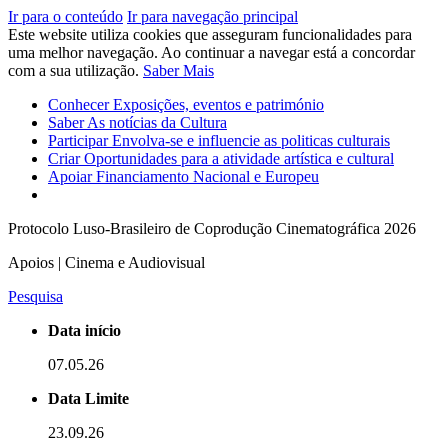
Ir para o conteúdo
Ir para navegação principal
Este website utiliza cookies que asseguram funcionalidades para
uma melhor navegação. Ao continuar a navegar está a concordar
com a sua utilização.
Saber Mais
Conhecer
Exposições, eventos e património
Saber
As notícias da Cultura
Participar
Envolva-se e influencie as politicas culturais
Criar
Oportunidades para a atividade artística e cultural
Apoiar
Financiamento Nacional e Europeu
Protocolo Luso-Brasileiro de Coprodução Cinematográfica 2026
Apoios | Cinema e Audiovisual
Pesquisa
Data início
07.05.26
Data Limite
23.09.26