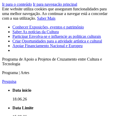
Ir para o conteúdo
Ir para navegação principal
Este website utiliza cookies que asseguram funcionalidades para
uma melhor navegação. Ao continuar a navegar está a concordar
com a sua utilização.
Saber Mais
Conhecer
Exposições, eventos e património
Saber
As notícias da Cultura
Participar
Envolva-se e influencie as politicas culturais
Criar
Oportunidades para a atividade artística e cultural
Apoiar
Financiamento Nacional e Europeu
Programa de Apoio a Projetos de Cruzamento entre Cultura e
Tecnologia
Programa | Artes
Pesquisa
Data início
18.06.26
Data Limite