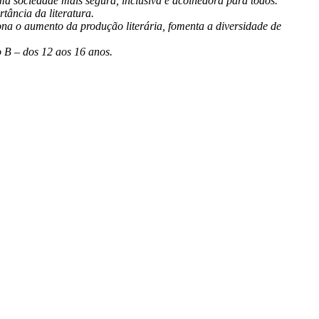
 uma sociedade mais segura, inclusiva e acolhedora para todos.
tância da literatura.
ona o aumento da produção literária, fomenta a diversidade de
o B – dos 12 aos 16 anos.