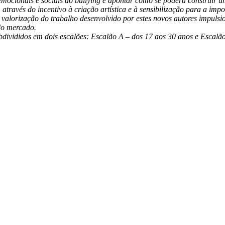
tos emocionais e sociais do bullying e apontar como se poderá construir
ravés do incentivo à criação artística e à sensibilização para a impor
valorização do trabalho desenvolvido por estes novos autores impulsi
do mercado.
bdivididos em dois escalões: Escalão A – dos 17 aos 30 anos e Escalã