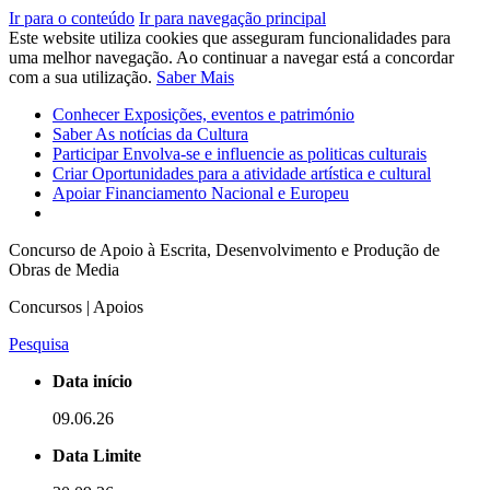
Ir para o conteúdo
Ir para navegação principal
Este website utiliza cookies que asseguram funcionalidades para
uma melhor navegação. Ao continuar a navegar está a concordar
com a sua utilização.
Saber Mais
Conhecer
Exposições, eventos e património
Saber
As notícias da Cultura
Participar
Envolva-se e influencie as politicas culturais
Criar
Oportunidades para a atividade artística e cultural
Apoiar
Financiamento Nacional e Europeu
Concurso de Apoio à Escrita, Desenvolvimento e Produção de
Obras de Media
Concursos | Apoios
Pesquisa
Data início
09.06.26
Data Limite