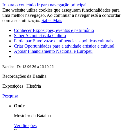
Ir para o conteúdo
Ir para navegação principal
Este website utiliza cookies que asseguram funcionalidades para
uma melhor navegação. Ao continuar a navegar está a concordar
com a sua utilização.
Saber Mais
Conhecer
Exposições, eventos e património
Saber
As notícias da Cultura
Participar
Envolva-se e influencie as politicas culturais
Criar
Oportunidades para a atividade artística e cultural
Apoiar
Financiamento Nacional e Europeu
Batalha | De 13.06.26 a 26.10.26
Recordações da Batalha
Exposições | História
Pesquisa
Onde
Mosteiro da Batalha
Ver direções