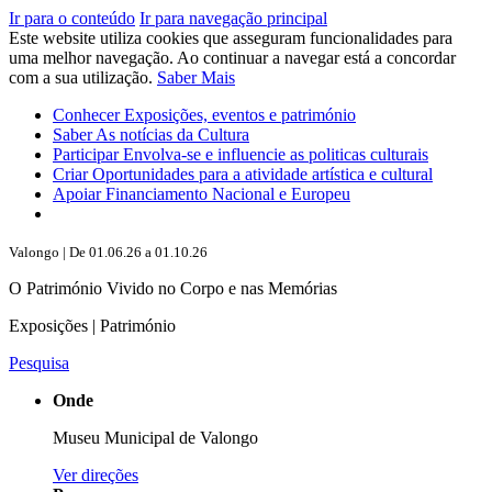
Ir para o conteúdo
Ir para navegação principal
Este website utiliza cookies que asseguram funcionalidades para
uma melhor navegação. Ao continuar a navegar está a concordar
com a sua utilização.
Saber Mais
Conhecer
Exposições, eventos e património
Saber
As notícias da Cultura
Participar
Envolva-se e influencie as politicas culturais
Criar
Oportunidades para a atividade artística e cultural
Apoiar
Financiamento Nacional e Europeu
Valongo | De 01.06.26 a 01.10.26
O Património Vivido no Corpo e nas Memórias
Exposições | Património
Pesquisa
Onde
Museu Municipal de Valongo
Ver direções