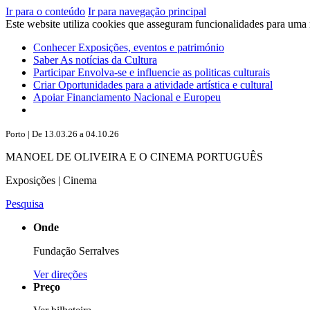
Ir para o conteúdo
Ir para navegação principal
Este website utiliza cookies que asseguram funcionalidades para uma
Conhecer
Exposições, eventos e património
Saber
As notícias da Cultura
Participar
Envolva-se e influencie as politicas culturais
Criar
Oportunidades para a atividade artística e cultural
Apoiar
Financiamento Nacional e Europeu
Porto | De 13.03.26 a 04.10.26
MANOEL DE OLIVEIRA E O CINEMA PORTUGUÊS
Exposições | Cinema
Pesquisa
Onde
Fundação Serralves
Ver direções
Preço