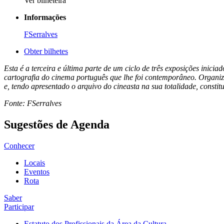
Ver bilheteira
Informações
FSerralves
Obter bilhetes
Esta é a terceira e última parte de um ciclo de três exposições inic
cartografia do cinema português que lhe foi contemporâneo. Organiz
e, tendo apresentado o arquivo do cineasta na sua totalidade, consti
Fonte: FSerralves
Sugestões de Agenda
Conhecer
Locais
Eventos
Rota
Saber
Participar
Estatuto dos Profissionais da Área da Cultura