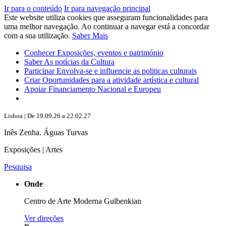
Ir para o conteúdo
Ir para navegação principal
Este website utiliza cookies que asseguram funcionalidades para
uma melhor navegação. Ao continuar a navegar está a concordar
com a sua utilização.
Saber Mais
Conhecer
Exposições, eventos e património
Saber
As notícias da Cultura
Participar
Envolva-se e influencie as politicas culturais
Criar
Oportunidades para a atividade artística e cultural
Apoiar
Financiamento Nacional e Europeu
Lisboa | De 19.09.26 a 22.02.27
Inês Zenha. Águas Turvas
Exposições | Artes
Pesquisa
Onde
Centro de Arte Moderna Gulbenkian
Ver direções