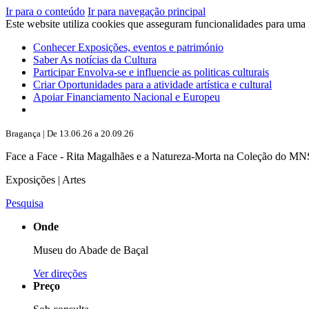
Ir para o conteúdo
Ir para navegação principal
Este website utiliza cookies que asseguram funcionalidades para uma
Conhecer
Exposições, eventos e património
Saber
As notícias da Cultura
Participar
Envolva-se e influencie as politicas culturais
Criar
Oportunidades para a atividade artística e cultural
Apoiar
Financiamento Nacional e Europeu
Bragança | De 13.06.26 a 20.09.26
Face a Face - Rita Magalhães e a Natureza-Morta na Coleção do M
Exposições | Artes
Pesquisa
Onde
Museu do Abade de Baçal
Ver direções
Preço