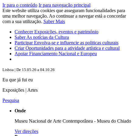
Ir para o conteúdo
Ir para navegação principal
Este website utiliza cookies que asseguram funcionalidades para
uma melhor navegação. Ao continuar a navegar está a concordar
com a sua utilização.
Saber Mais
Conhecer
Exposições, eventos e património
Saber
As notícias da Cultura
Participar
Envolva-se e influencie as politicas culturais
Criar
Oportunidades para a atividade artística e cultural
Apoiar
Financiamento Nacional e Europeu
Lisboa | De 15.05.26 a 04.10.26
Eu que já fui eu
Exposições | Artes
Pesquisa
Onde
Museu Nacional de Arte Contemporânea - Museu do Chiado
Ver direções