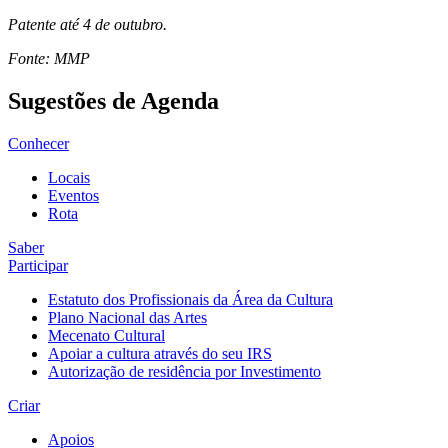
Patente até 4 de outubro.
Fonte: MMP
Sugestões de Agenda
Conhecer
Locais
Eventos
Rota
Saber
Participar
Estatuto dos Profissionais da Área da Cultura
Plano Nacional das Artes
Mecenato Cultural
Apoiar a cultura através do seu IRS
Autorização de residência por Investimento
Criar
Apoios