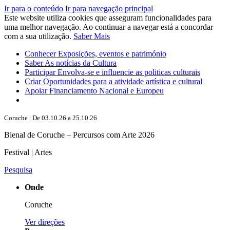
Ir para o conteúdo
Ir para navegação principal
Este website utiliza cookies que asseguram funcionalidades para
uma melhor navegação. Ao continuar a navegar está a concordar
com a sua utilização.
Saber Mais
Conhecer
Exposições, eventos e património
Saber
As notícias da Cultura
Participar
Envolva-se e influencie as politicas culturais
Criar
Oportunidades para a atividade artística e cultural
Apoiar
Financiamento Nacional e Europeu
Coruche | De 03.10.26 a 25.10.26
Bienal de Coruche – Percursos com Arte 2026
Festival | Artes
Pesquisa
Onde
Coruche
Ver direções